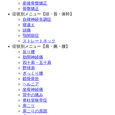
産後骨盤矯正
骨盤矯正
症状別メニュー【頭・首・体幹】
自律神経失調症
寝違え
頭痛
顎関節症
ストレートネック
症状別メニュー【肩・腕・腰】
反り腰
肋間神経痛
四十肩・五十肩
野球肩
ぎっくり腰
鎖骨骨折
ヘルニア
坐骨神経痛
背中の痛み
脊柱管狭窄症
肩こり
肩こりの原因